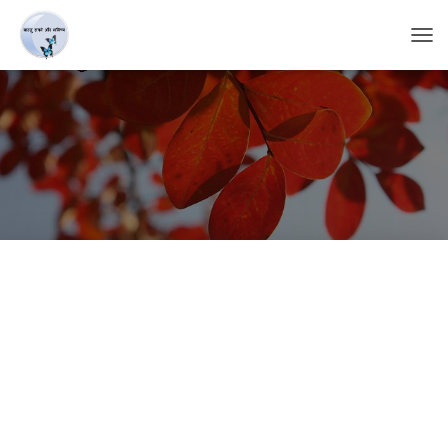
T
O
G
G
L
E
N
A
V
I
G
A
T
I
O
N