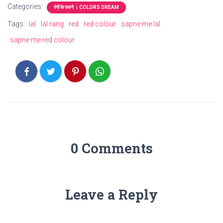
Categories:
रंगों के सपने । COLORS DREAM
Tags:
lal
lal rang
red
red colour
sapne me lal
sapne me red colour
0 Comments
Leave a Reply