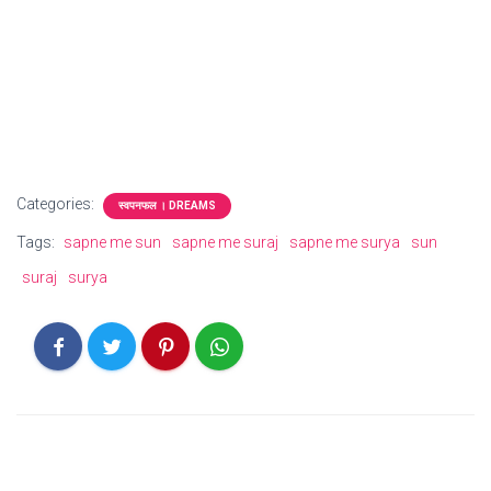
Categories:
स्वपनफल । DREAMS
Tags:
sapne me sun
sapne me suraj
sapne me surya
sun
suraj
surya