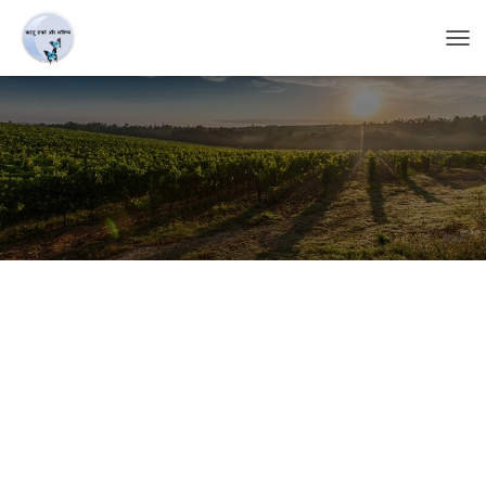
T
O
G
G
L
E
N
A
V
I
G
A
T
I
O
N