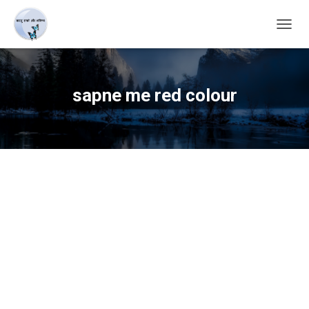
TOGG
NAVIG
sapne me red colour