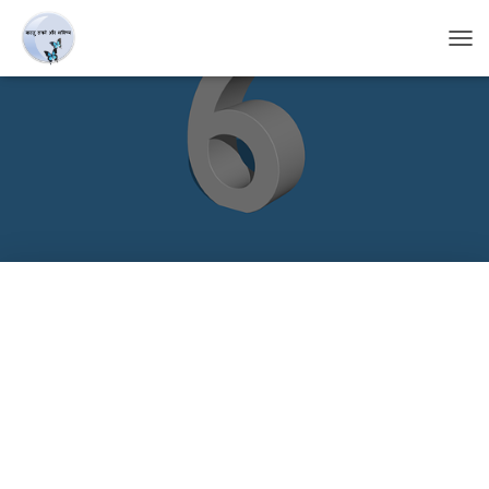
T
O
G
G
L
E
N
A
V
I
G
A
T
I
O
N