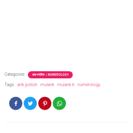
Categories:
अंक ज्योतिष । NUMEROLOGY
Tags:
ank jyotish
mulank
mulank 6
numerology