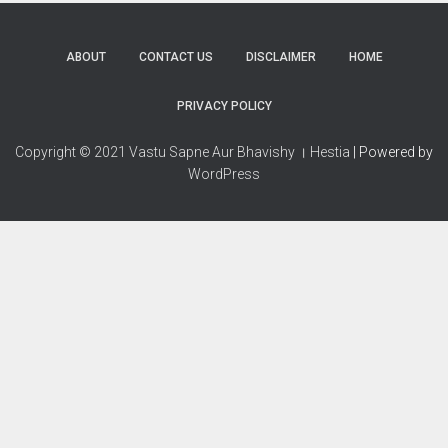
ABOUT
CONTACT US
DISCLAIMER
HOME
PRIVACY POLICY
Copyright © 2021 Vastu Sapne Aur Bhavishy । Hestia
| Powered by
WordPress