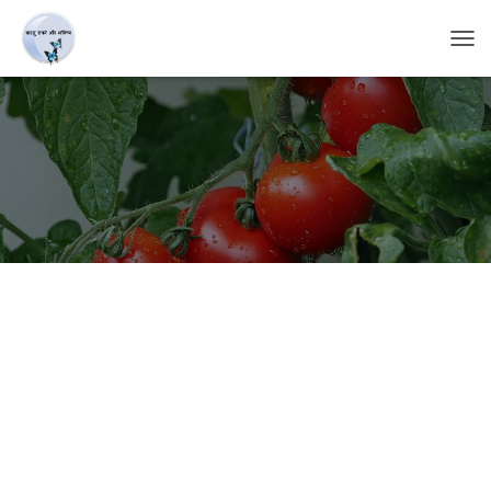
T
O
G
G
L
E
N
A
V
I
G
A
T
I
O
N