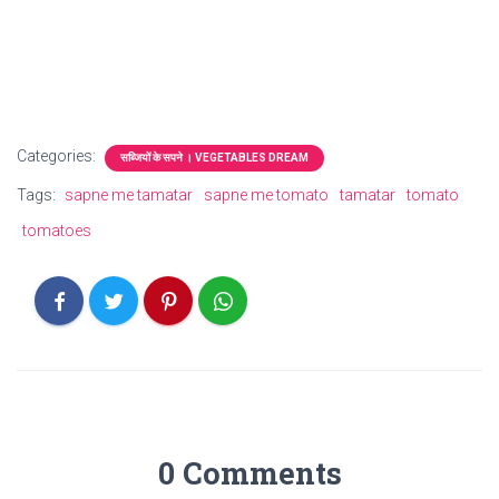
Categories:
सब्जियों के सपने । VEGETABLES DREAM
Tags:
sapne me tamatar
sapne me tomato
tamatar
tomato
tomatoes
0 Comments