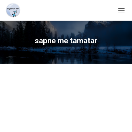
TOGG
NAVIG
sapne me tamatar