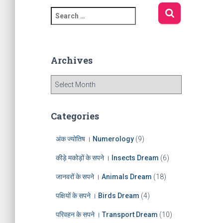
S
e
a
r
c
Archives
h
f
A
o
r
r
c
:
h
Categories
i
v
अंक ज्योतिष । Numerology
(9)
e
s
कीड़े मकोड़ों के सपने । Insects Dream
(6)
जानवरों के सपने । Animals Dream
(18)
पक्षियों के सपने । Birds Dream
(4)
परिवहन के सपने । Transport Dream
(10)