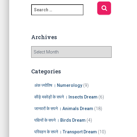
S
e
a
r
c
Archives
h
f
A
o
r
r
c
:
h
Categories
i
v
अंक ज्योतिष । Numerology
(9)
e
s
कीड़े मकोड़ों के सपने । Insects Dream
(6)
जानवरों के सपने । Animals Dream
(18)
पक्षियों के सपने । Birds Dream
(4)
परिवहन के सपने । Transport Dream
(10)