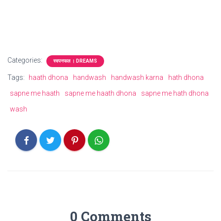
Categories:
स्वपनफल । DREAMS
Tags:
haath dhona
handwash
handwash karna
hath dhona
sapne me haath
sapne me haath dhona
sapne me hath dhona
wash
0 Comments