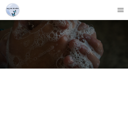
T
O
G
G
L
E
N
A
V
I
G
A
T
I
O
N