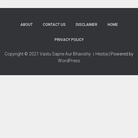
ABOUT
CONTACT US
DISCLAIMER
HOME
PRIVACY POLICY
Copyright © 2021 Vastu Sapne Aur Bhavishy । Hestia
| Powered by
WordPress