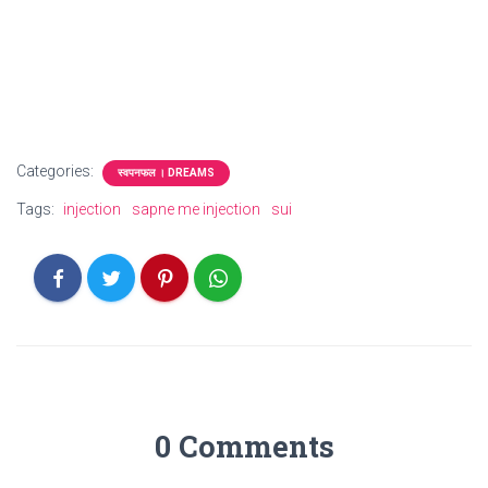
Categories:
स्वपनफल । DREAMS
Tags:
injection
sapne me injection
sui
0 Comments