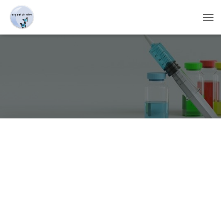
T
O
G
G
L
E
N
A
V
I
G
A
T
I
O
N