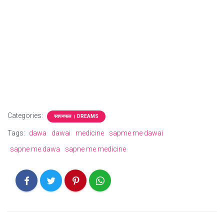
Categories:
स्वपनफल । DREAMS
Tags:
dawa
dawai
medicine
sapme me dawai
sapne me dawa
sapne me medicine