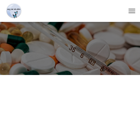
T
O
G
G
L
E
N
A
V
I
G
A
T
I
O
N