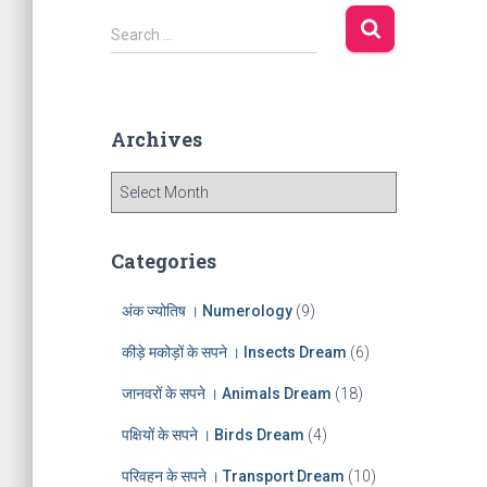
S
Search …
e
a
r
c
Archives
h
f
A
o
r
r
c
:
h
Categories
i
v
अंक ज्योतिष । Numerology
(9)
e
s
कीड़े मकोड़ों के सपने । Insects Dream
(6)
जानवरों के सपने । Animals Dream
(18)
पक्षियों के सपने । Birds Dream
(4)
परिवहन के सपने । Transport Dream
(10)