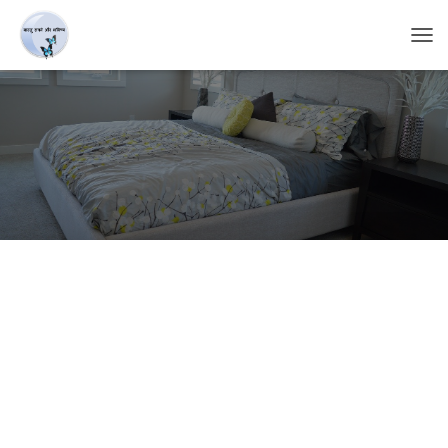
T
O
G
G
L
E
N
A
V
I
G
A
T
I
O
N