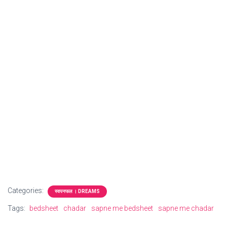
Categories:
स्वपनफल । DREAMS
Tags:
bedsheet
chadar
sapne me bedsheet
sapne me chadar