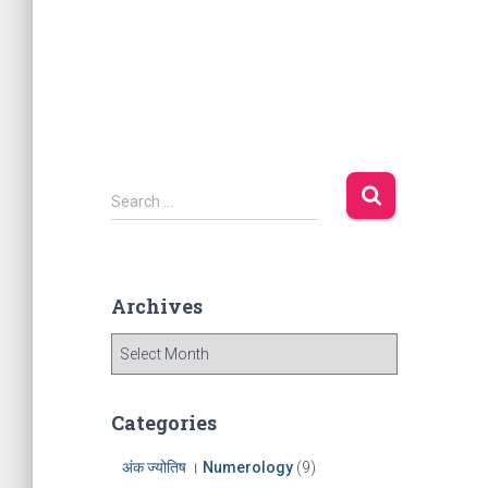
S
Search …
e
a
r
c
Archives
h
f
A
o
r
r
c
:
h
Categories
i
v
अंक ज्योतिष । Numerology
(9)