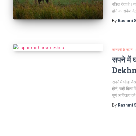
संकेत देता है। य
होने का संकेत
By
Rashmi 
जानवरों के सप
सपने मे
Dekh
सपने में घोड़ा दे
होने, सही दिशा म
पूर्ण व्यक्तित
By
Rashmi 