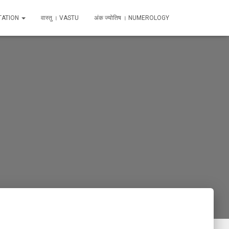
TATION
वास्तु । VASTU
अंक ज्योतिष । NUMEROLOGY