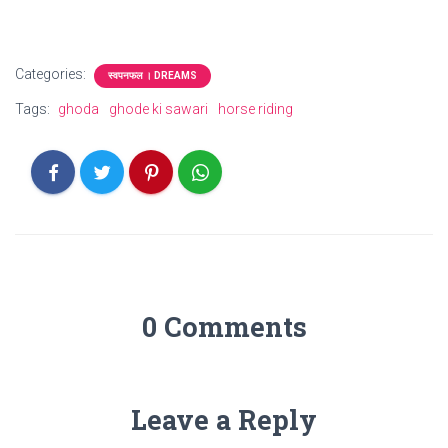
Categories:
स्वपनफल । DREAMS
Tags:
ghoda
ghode ki sawari
horse riding
0 Comments
Leave a Reply