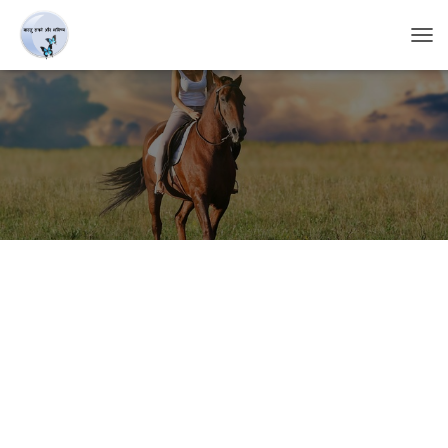
T
O
G
G
L
E
N
A
V
I
G
A
T
I
O
N