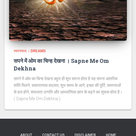
स्वपनफल । DREAMS
सपने में ओम का चिन्ह देखना । Sapne Me Om
Dekhna
सपने में ओम का चिन्ह देखना बहुत ही शुभ सपना होता है यह सपना आंतरिक
शांति मिलने, सकारात्मक बदलाव, शुभ समय के आने, इच्छा की पूर्ति, समस्याओं
के हल होने, सफलता उन्नति और आध्यात्मिक ज्ञान के बढ़ने का सूचक होता है।
( Sapne Me Om Dekhna )
ABOUT
CONTACT US
DISCLAIMER
HOME