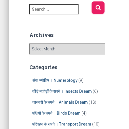
S
e
a
r
c
Archives
h
f
A
o
r
r
c
:
h
Categories
i
v
अंक ज्योतिष । Numerology
(9)
e
s
कीड़े मकोड़ों के सपने । Insects Dream
(6)
जानवरों के सपने । Animals Dream
(18)
पक्षियों के सपने । Birds Dream
(4)
परिवहन के सपने । Transport Dream
(10)