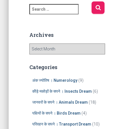
S
e
a
r
c
Archives
h
f
A
o
r
r
c
:
h
Categories
i
v
अंक ज्योतिष । Numerology
(9)
e
s
कीड़े मकोड़ों के सपने । Insects Dream
(6)
जानवरों के सपने । Animals Dream
(18)
पक्षियों के सपने । Birds Dream
(4)
परिवहन के सपने । Transport Dream
(10)