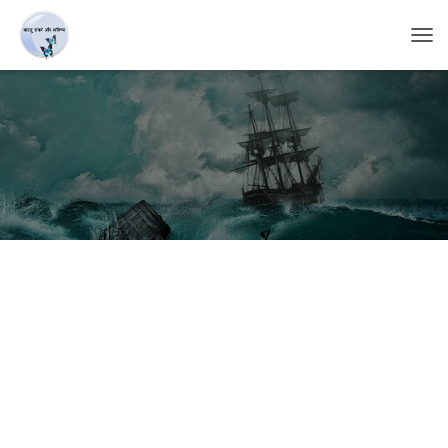
T
O
G
G
L
E
N
A
V
I
G
A
T
I
O
N