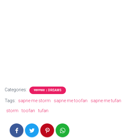
Categories:
स्वपनफल । DREAMS
Tags:
sapne me storm
sapne me toofan
sapne me tufan
storm
toofan
tufan