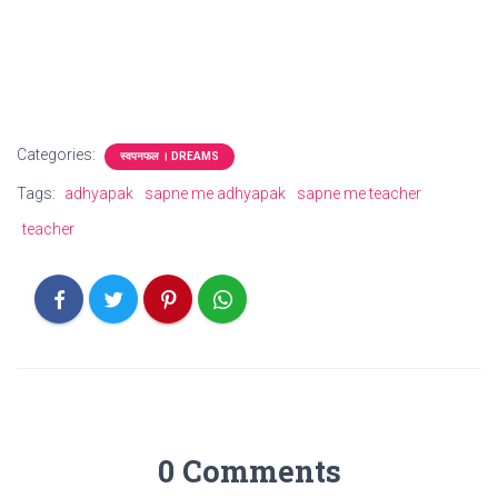
Categories:
स्वपनफल । DREAMS
Tags:
adhyapak
sapne me adhyapak
sapne me teacher
teacher
0 Comments