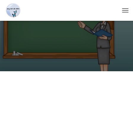
T
O
G
G
L
E
N
A
V
I
G
A
T
I
O
N