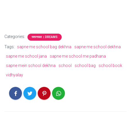
Categories:
स्वपनफल । DREAMS
Tags:
sapne me school bag dekhna
sapne me school dekhna
sapne me school jana
sapne me school me padhana
sapne mein school dekhna
school
school bag
school book
vidhyalay