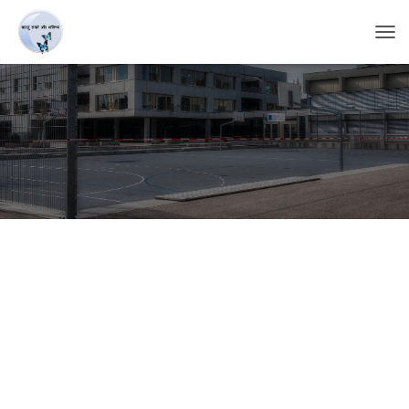
T
O
G
G
L
E
N
A
V
I
G
A
T
I
O
N