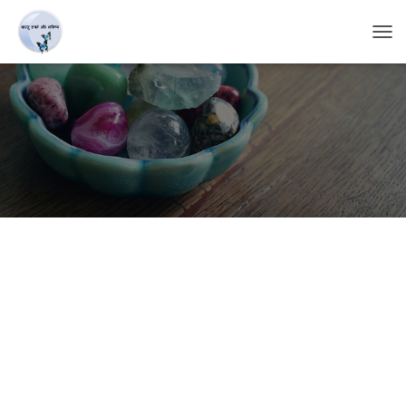
T
O
G
G
L
E
N
A
V
I
G
A
T
I
O
N