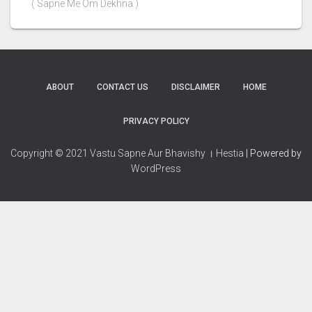
( Sapne Me Om Dekhna )
ABOUT
CONTACT US
DISCLAIMER
HOME
PRIVACY POLICY
Copyright © 2021 Vastu Sapne Aur Bhavishy । Hestia
| Powered by
WordPress