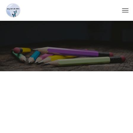
T
O
G
G
L
E
N
A
V
I
G
A
T
I
O
N