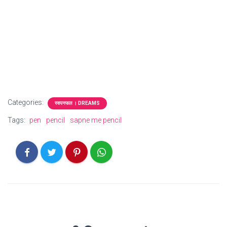
Categories:
स्वपनफल । DREAMS
Tags:
pen
pencil
sapne me pencil