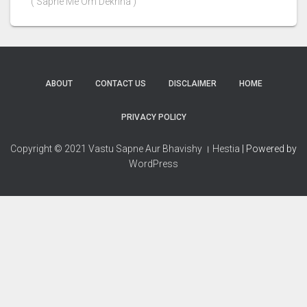
( Sapne Me Om Dekhna )
ABOUT
CONTACT US
DISCLAIMER
HOME
PRIVACY POLICY
Copyright © 2021 Vastu Sapne Aur Bhavishy । Hestia
| Powered by
WordPress