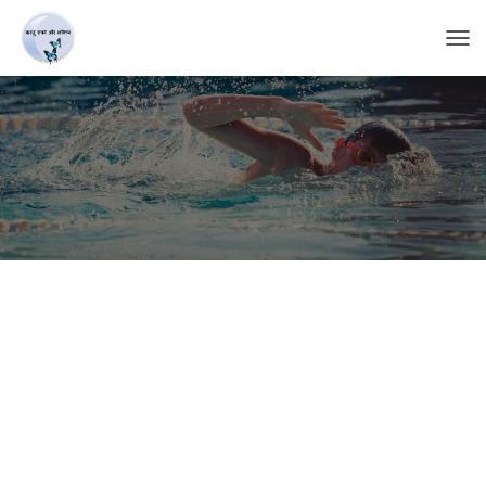
T
O
G
G
L
E
N
A
V
I
G
A
T
I
O
N