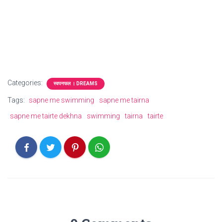
Categories:
स्वपनफल । DREAMS
Tags:
sapne me swimming
sapne me tairna
sapne me tairte dekhna
swimming
tairna
tairte