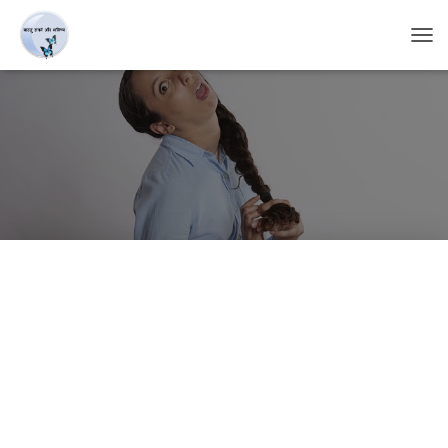
T
O
G
G
L
E
N
A
V
I
G
A
T
I
O
N