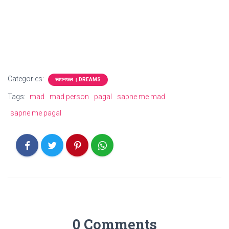
Categories:
स्वपनफल । DREAMS
Tags:
mad
mad person
pagal
sapne me mad
sapne me pagal
0 Comments