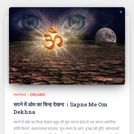
स्वपनफल । DREAMS
सपने में ओम का चिन्ह देखना । Sapne Me Om
Dekhna
सपने में ओम का चिन्ह देखना बहुत ही शुभ सपना होता है यह सपना आंतरिक
शांति मिलने, सकारात्मक बदलाव, शुभ समय के आने, इच्छा की पूर्ति, समस्याओं