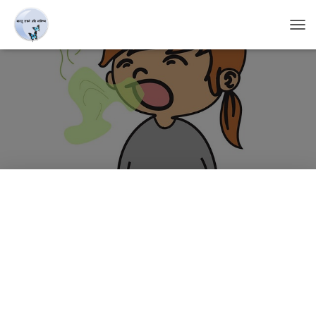
T
O
G
G
L
E
N
A
V
I
G
A
T
I
O
N