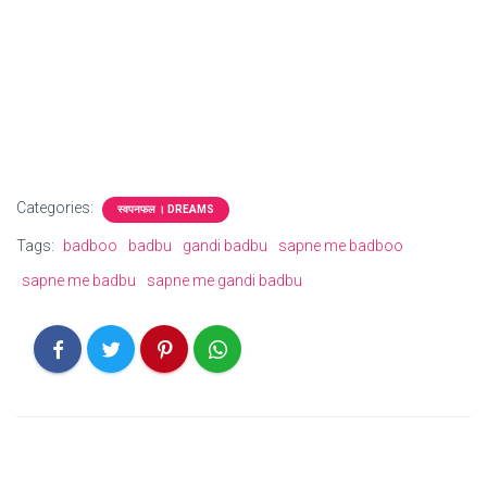
Categories:
स्वपनफल । DREAMS
Tags:
badboo
badbu
gandi badbu
sapne me badboo
sapne me badbu
sapne me gandi badbu