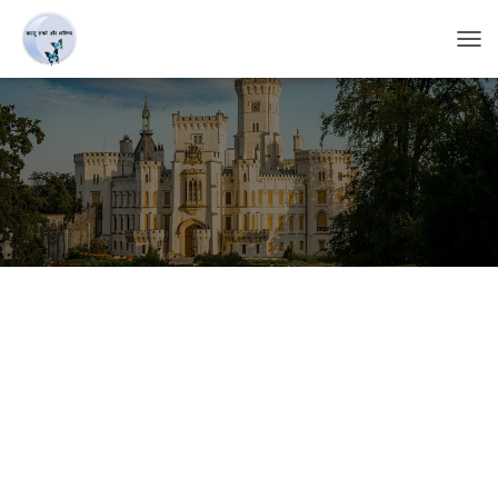
T
O
G
G
L
E
N
A
V
I
G
A
T
I
O
N