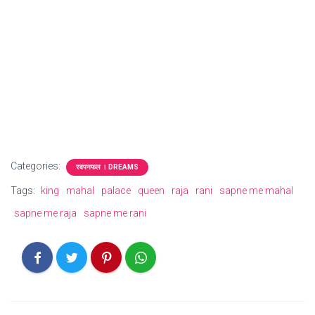
Categories:
स्वपनफल । DREAMS
Tags:
king
mahal
palace
queen
raja
rani
sapne me mahal
sapne me raja
sapne me rani