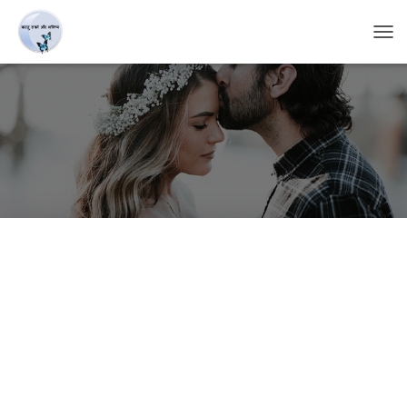
T
O
G
G
L
E
N
A
V
I
G
A
T
I
O
N