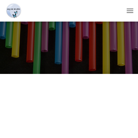
T
O
G
G
L
E
N
A
V
I
G
A
T
I
O
N