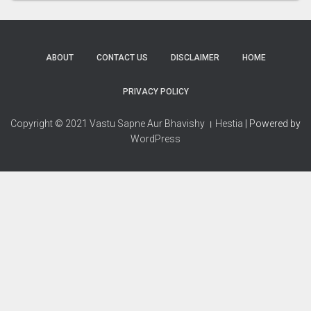
ABOUT
CONTACT US
DISCLAIMER
HOME
PRIVACY POLICY
Copyright © 2021 Vastu Sapne Aur Bhavishy । Hestia
| Powered by
WordPress