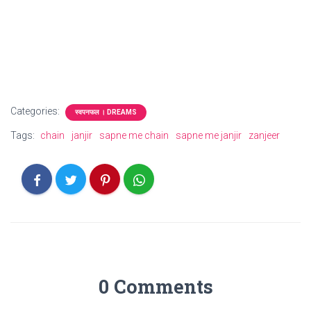
Categories:
स्वपनफल । DREAMS
Tags:
chain
janjir
sapne me chain
sapne me janjir
zanjeer
0 Comments