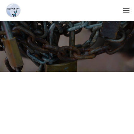
T
O
G
G
L
E
N
A
V
I
G
A
T
I
O
N