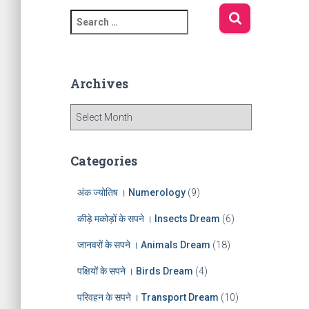
S
e
a
r
c
Archives
h
f
A
o
r
r
c
:
h
Categories
i
v
अंक ज्योतिष । Numerology
(9)
e
s
कीड़े मकोड़ों के सपने । Insects Dream
(6)
जानवरों के सपने । Animals Dream
(18)
पक्षियों के सपने । Birds Dream
(4)
परिवहन के सपने । Transport Dream
(10)