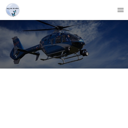
T
O
G
G
L
E
N
A
V
I
G
A
T
I
O
N