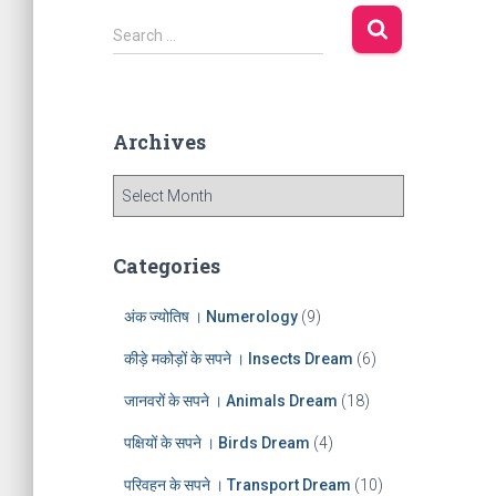
S
Search …
e
a
r
c
Archives
h
f
A
o
r
r
c
:
h
Categories
i
v
अंक ज्योतिष । Numerology
(9)
e
s
कीड़े मकोड़ों के सपने । Insects Dream
(6)
जानवरों के सपने । Animals Dream
(18)
पक्षियों के सपने । Birds Dream
(4)
परिवहन के सपने । Transport Dream
(10)