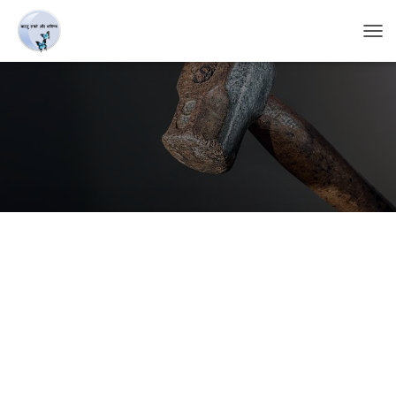
T
O
G
G
L
E
N
A
V
I
G
A
T
I
O
N