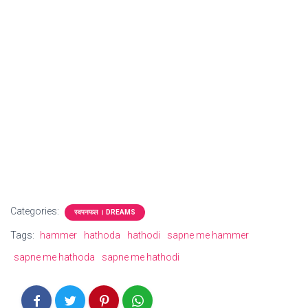
Categories:
स्वपनफल । DREAMS
Tags:
hammer
hathoda
hathodi
sapne me hammer
sapne me hathoda
sapne me hathodi