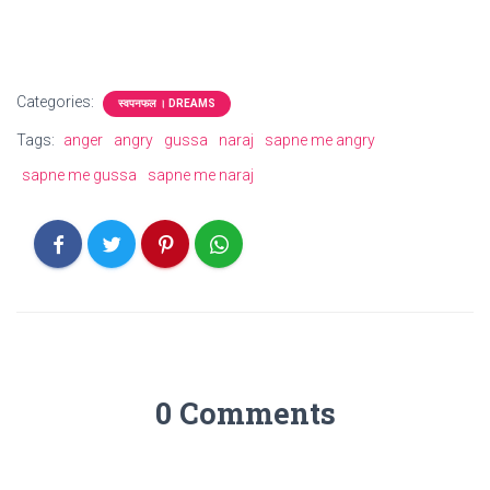
Categories:
स्वपनफल । DREAMS
Tags:
anger
angry
gussa
naraj
sapne me angry
sapne me gussa
sapne me naraj
0 Comments