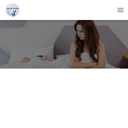
T
O
G
G
L
E
N
A
V
I
G
A
T
I
O
N