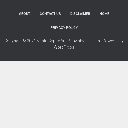
ABOUT
CONTACT US
DISCLAIMER
HOME
PRIVACY POLICY
Copyright © 2021 Vastu Sapne Aur Bhavishy । Hestia
| Powered by
WordPress