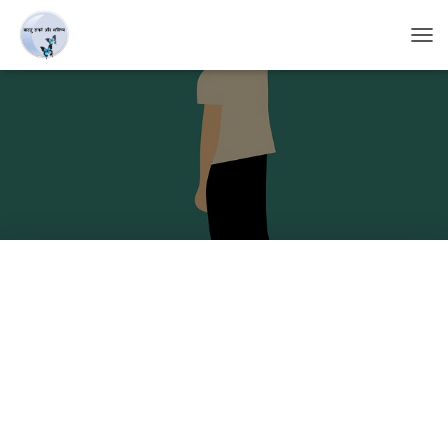
T
O
G
G
L
E
N
A
V
I
G
A
T
I
O
N