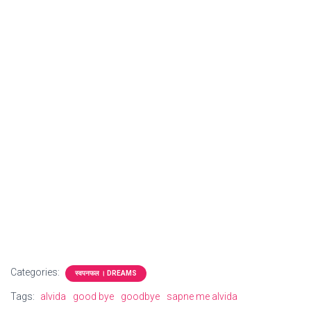
Categories:
स्वपनफल । DREAMS
Tags:
alvida
good bye
goodbye
sapne me alvida