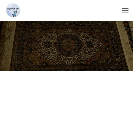
T
O
G
G
L
E
N
A
V
I
G
A
T
I
O
N