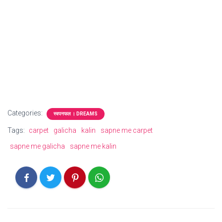
Categories:
स्वपनफल । DREAMS
Tags:
carpet
galicha
kalin
sapne me carpet
sapne me galicha
sapne me kalin