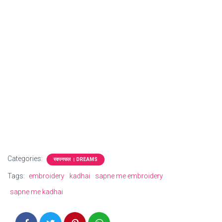
Categories:
स्वपनफल । DREAMS
Tags:
embroidery
kadhai
sapne me embroidery
sapne me kadhai