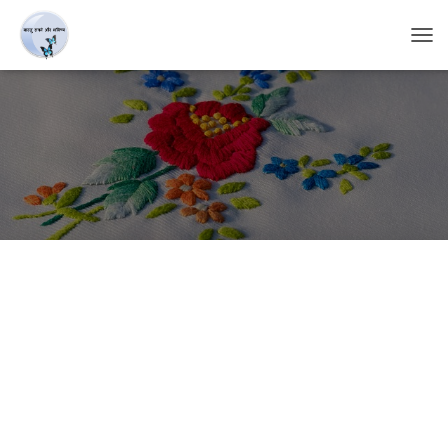
T
O
G
G
L
E
N
A
V
I
G
A
T
I
O
N