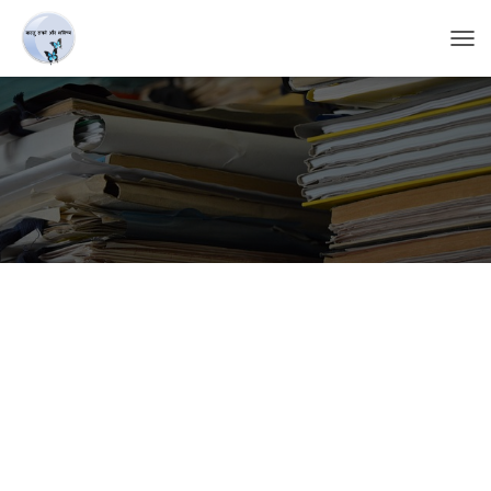
T
O
G
G
L
E
N
A
V
I
G
A
T
I
O
N