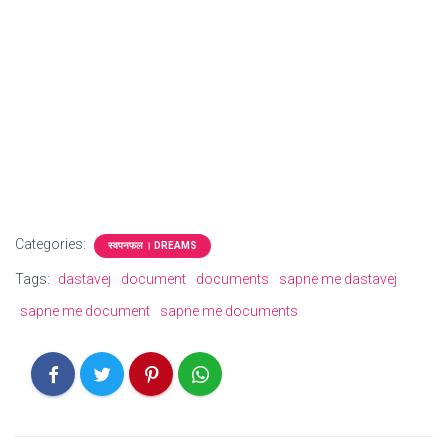
Categories:
स्वपनफल । DREAMS
Tags:
dastavej
document
documents
sapne me dastavej
sapne me document
sapne me documents