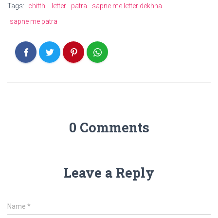
Tags:
chitthi
letter
patra
sapne me letter dekhna
sapne me patra
0 Comments
Leave a Reply
Name
*