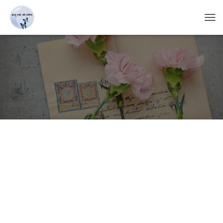
T
O
G
G
L
E
N
A
V
I
G
A
T
I
O
N