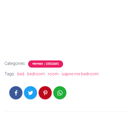
Categories:
स्वपनफल । DREAMS
Tags:
bed
bedroom
room
sapne me bedroom