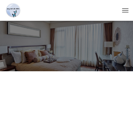
T
O
G
G
L
E
N
A
V
I
G
A
T
I
O
N