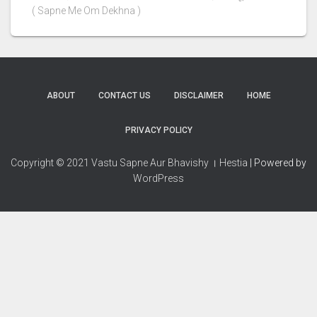
( Sapne Me Om Dekhna )
ABOUT
CONTACT US
DISCLAIMER
HOME
PRIVACY POLICY
Copyright © 2021 Vastu Sapne Aur Bhavishy । Hestia
| Powered by
WordPress