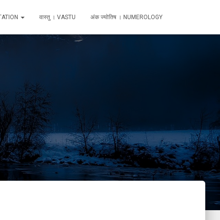
TATION
वास्तु । VASTU
अंक ज्योतिष । NUMEROLOGY