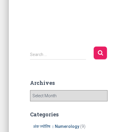
S
Search …
e
a
r
c
Archives
h
f
A
o
r
r
c
:
h
Categories
i
v
अंक ज्योतिष । Numerology
(9)