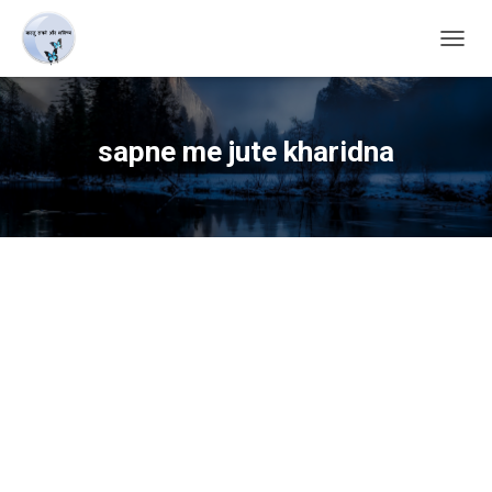
TOGG
NAVIG
sapne me jute kharidna