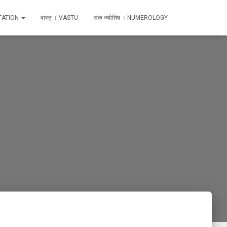
TATION
वास्तु । VASTU
अंक ज्योतिष । NUMEROLOGY