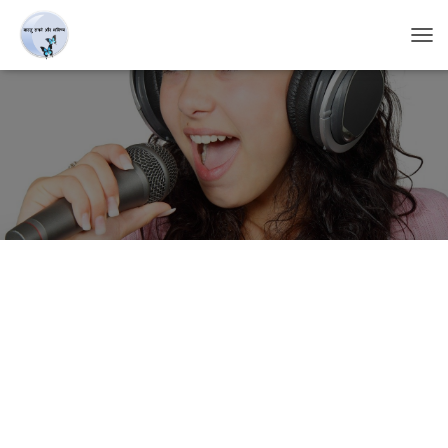
T
O
G
G
L
E
N
A
V
I
G
A
T
I
O
N