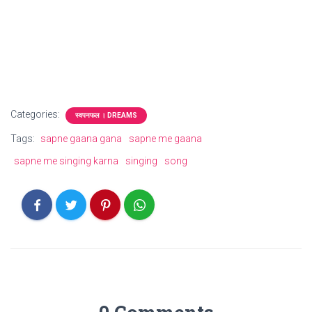
Categories:
स्वपनफल । DREAMS
Tags:
sapne gaana gana
sapne me gaana
sapne me singing karna
singing
song