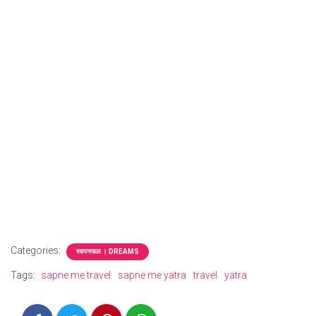
Categories:
स्वपनफल । DREAMS
Tags:
sapne me travel
sapne me yatra
travel
yatra