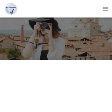
T
O
G
G
L
E
N
A
V
I
G
A
T
I
O
N