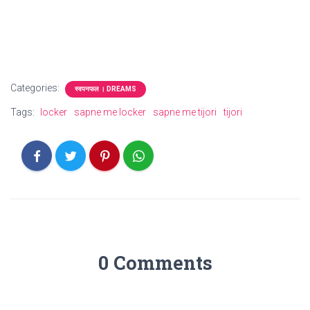
Categories:
स्वपनफल । DREAMS
Tags:
locker
sapne me locker
sapne me tijori
tijori
0 Comments