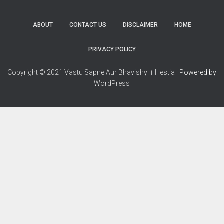
ABOUT
CONTACT US
DISCLAIMER
HOME
PRIVACY POLICY
Copyright © 2021 Vastu Sapne Aur Bhavishy । Hestia
| Powered by
WordPress