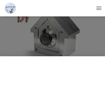
T
O
G
G
L
E
N
A
V
I
G
A
T
I
O
N