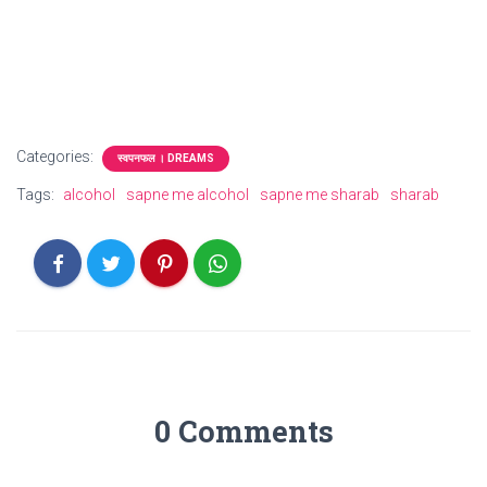
Categories:
स्वपनफल । DREAMS
Tags:
alcohol
sapne me alcohol
sapne me sharab
sharab
0 Comments