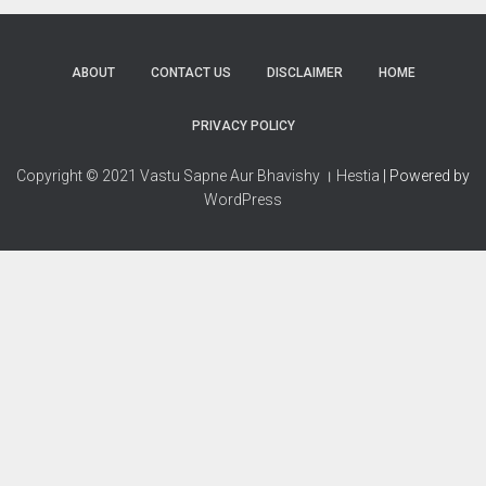
ABOUT
CONTACT US
DISCLAIMER
HOME
PRIVACY POLICY
Copyright © 2021 Vastu Sapne Aur Bhavishy । Hestia
| Powered by
WordPress