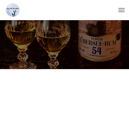
T
O
G
G
L
E
N
A
V
I
G
A
T
I
O
N