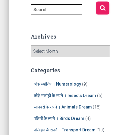
S
e
a
r
c
Archives
h
f
A
o
r
r
c
:
h
Categories
i
v
अंक ज्योतिष । Numerology
(9)
e
s
कीड़े मकोड़ों के सपने । Insects Dream
(6)
जानवरों के सपने । Animals Dream
(18)
पक्षियों के सपने । Birds Dream
(4)
परिवहन के सपने । Transport Dream
(10)