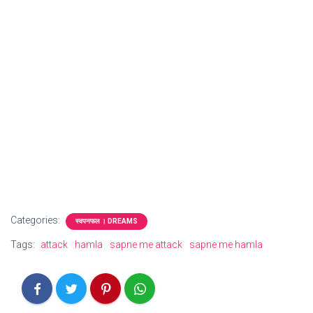
Categories:
स्वपनफल । DREAMS
Tags:
attack
hamla
sapne me attack
sapne me hamla