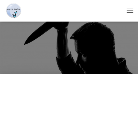
T
O
G
G
L
E
N
A
V
I
G
A
T
I
O
N