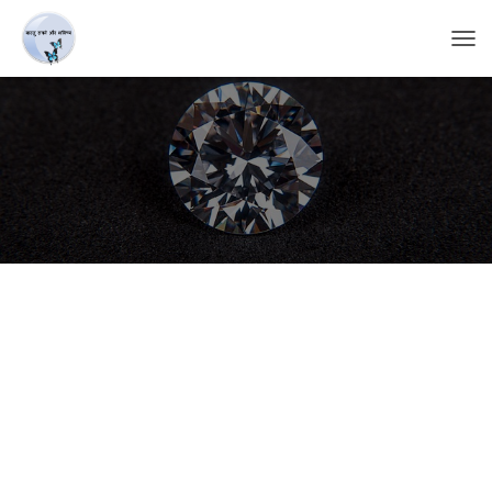
T
O
G
G
L
E
N
A
V
I
G
A
T
I
O
N