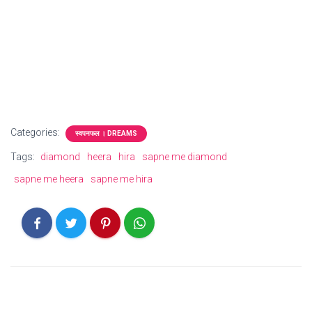
Categories:
स्वपनफल । DREAMS
Tags:
diamond
heera
hira
sapne me diamond
sapne me heera
sapne me hira