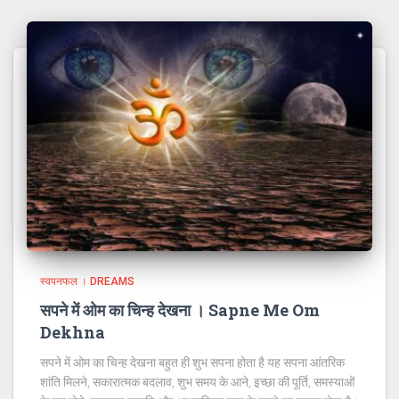
स्वपनफल । DREAMS
सपने में ओम का चिन्ह देखना । Sapne Me Om
Dekhna
सपने में ओम का चिन्ह देखना बहुत ही शुभ सपना होता है यह सपना आंतरिक
शांति मिलने, सकारात्मक बदलाव, शुभ समय के आने, इच्छा की पूर्ति, समस्याओं